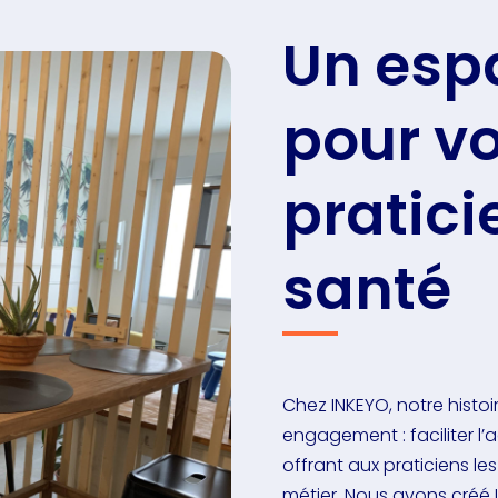
Un esp
pour vo
pratici
santé
Chez INKEYO, notre hist
engagement : faciliter l’
offrant aux praticiens le
métier. Nous avons créé