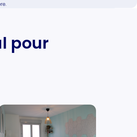
re.
al pour