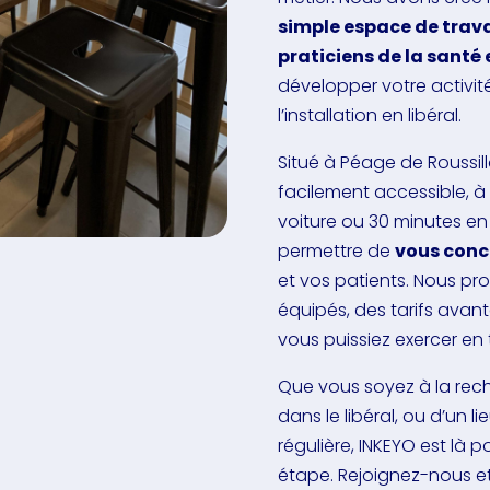
simple espace de trava
praticiens de la santé 
développer votre activité
l’installation en libéral.
Situé à Péage de Roussil
facilement accessible, 
voiture ou 30 minutes en t
permettre de
vous conce
et vos patients. Nous p
équipés, des tarifs avant
vous puissiez exercer en to
Que vous soyez à la rec
dans le libéral, ou d’un l
régulière, INKEYO est l
étape. Rejoignez-nous et