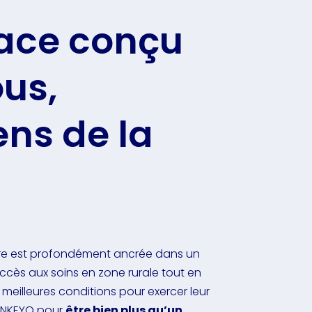
ace conçu
us,
ens de la
oire est profondément ancrée dans un
accès aux soins en zone rurale tout en
s meilleures conditions pour exercer leur
 INKEYO pour
être bien plus qu’un