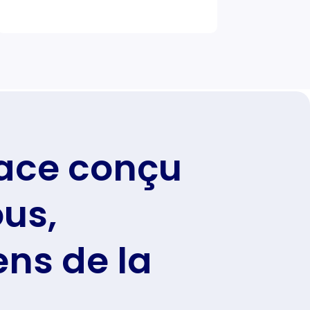
ace conçu
us,
ens de la