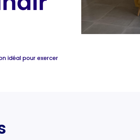
inair
yon idéal pour exercer
s