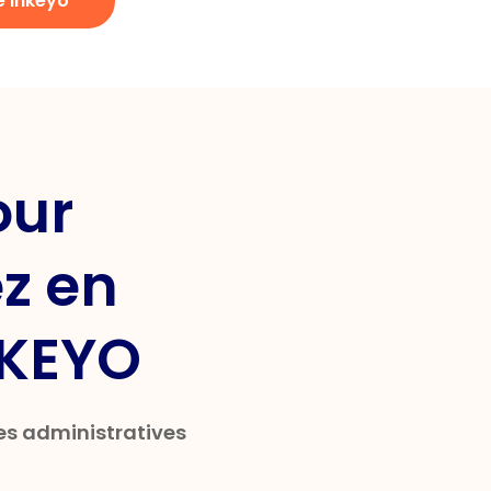
e Inkeyo
our
ez en
NKEYO
es administratives