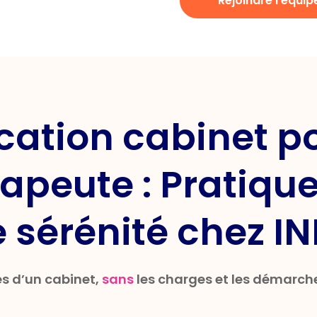
Rejoindre l'équip
cation cabinet p
apeute : Pratiqu
e sérénité chez I
s d’un cabinet,
sans
les charges et les démarch