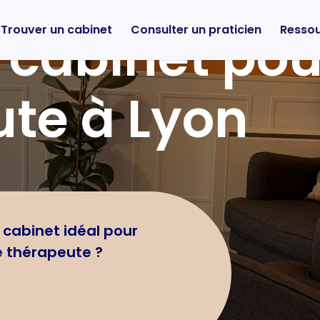
Trouver un cabinet
Consulter un praticien
Resso
 cabinet pou
te à Lyon
 cabinet idéal pour
e thérapeute ?