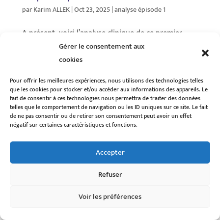
par
Karim ALLEK
|
Oct 23, 2025
|
analyse épisode 1
A présent, voici l’analyse clinique de ce premier
épisode “L’intrusion” sous l’angle du psychologue
Gérer le consentement aux
clinicien. Elle met en lumière les mécanismes
cookies
psychiques déployés par le manipulateur et les
Pour offrir les meilleures expériences, nous utilisons des technologies telles
failles exploitées chez la victime. 1. Le chaos comme
que les cookies pour stocker et/ou accéder aux informations des appareils. Le
stratégie...
fait de consentir à ces technologies nous permettra de traiter des données
telles que le comportement de navigation ou les ID uniques sur ce site. Le fait
de ne pas consentir ou de retirer son consentement peut avoir un effet
négatif sur certaines caractéristiques et fonctions.
© INKEYO
|
Mentions Légales
Accepter
Refuser
Voir les préférences